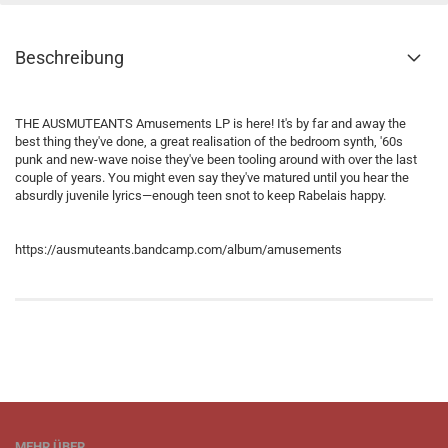
Beschreibung
THE AUSMUTEANTS Amusements LP is here! It's by far and away the
best thing they've done, a great realisation of the bedroom synth, '60s
punk and new-wave noise they've been tooling around with over the last
couple of years. You might even say they've matured until you hear the
absurdly juvenile lyrics—enough teen snot to keep Rabelais happy.
https://ausmuteants.bandcamp.com/album/amusements
MEHR ÜBER...