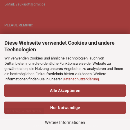
E-Mail: vaukajott@gmx.de
PLEASE REMIND:
ETT is just one person.
Diese Webseite verwendet Cookies und andere
Be patient when ordering.
Technologien
Your records will be send asap.
Wir verwenden Cookies und ähnliche Technologien, auch von
Drittanbietern, um die ordentliche Funktionsweise der Website zu
No Discogs.
gewährleisten, die Nutzung unseres Angebotes zu analysieren und Ihnen
ein bestmögliches Einkaufserlebnis bieten zu können. Weitere
No Spotify.
Informationen finden Sie in unserer
Datenschutzerklärung
.
No Bullshit.
Alle Akzeptieren
Nur Notwendige
Vertrag widerrufen
Weitere Informationen
Webshop erstellen
mit Gambio.de © 2026