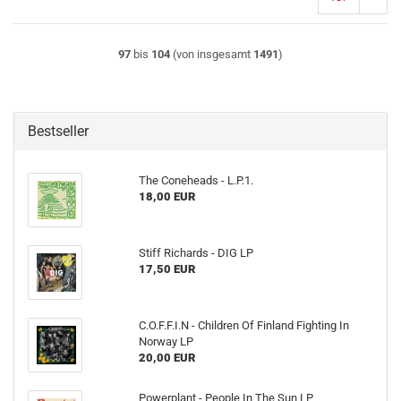
97
bis
104
(von insgesamt
1491
)
Bestseller
The Coneheads - L​.​P​.​1.
18,00 EUR
Stiff Richards - DIG LP
17,50 EUR
C.O.F.F.I.N - Children Of Finland Fighting In
Norway LP
20,00 EUR
Powerplant - People In The Sun LP