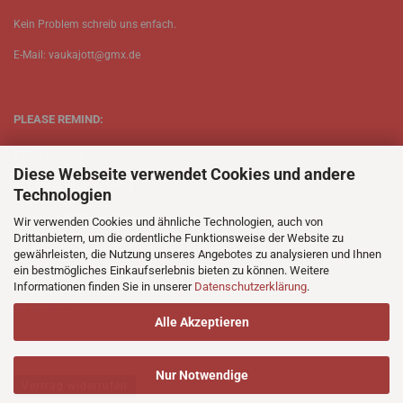
Kein Problem schreib uns enfach.
E-Mail: vaukajott@gmx.de
PLEASE REMIND:
ETT is just one person.
Diese Webseite verwendet Cookies und andere
Be patient when ordering.
Technologien
Your records will be send asap.
Wir verwenden Cookies und ähnliche Technologien, auch von
Drittanbietern, um die ordentliche Funktionsweise der Website zu
No Discogs.
gewährleisten, die Nutzung unseres Angebotes zu analysieren und Ihnen
ein bestmögliches Einkaufserlebnis bieten zu können. Weitere
No Spotify.
Informationen finden Sie in unserer
Datenschutzerklärung
.
No Bullshit.
Alle Akzeptieren
Nur Notwendige
Vertrag widerrufen