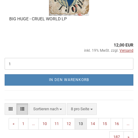
BIG HUGE - CRUEL WORLD LP
12,00 EUR
inkl. 19% MwSt. zzgl.
Versand
IN DEN WARENKORB
Sortieren nach
pro Seite
Sortieren nach
8 pro Seite
«
1
...
10
11
12
13
14
15
16
...
187
»