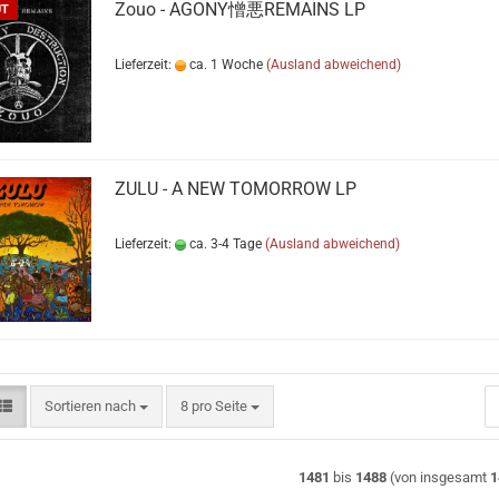
Zouo - AGONY​憎​悪​REMAINS LP
UT
Lieferzeit:
ca. 1 Woche
(Ausland abweichend)
ZULU - A NEW TOMORROW LP
Lieferzeit:
ca. 3-4 Tage
(Ausland abweichend)
Sortieren nach
pro Seite
Sortieren nach
8 pro Seite
1481
bis
1488
(von insgesamt
1