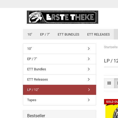
10"
EP / 7"
ETT BUNDLES
ETT RELEASES
Startseite
10"
EP / 7"
LP / 1
ETT Bundles
ETT Releases
LP / 12"
Tapes
SOLD O
Bestseller