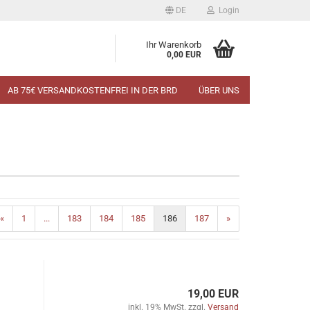
DE
Login
Ihr Warenkorb
0,00 EUR
AB 75€ VERSANDKOSTENFREI IN DER BRD
ÜBER UNS
«
1
...
183
184
185
186
187
»
19,00 EUR
inkl. 19% MwSt. zzgl.
Versand