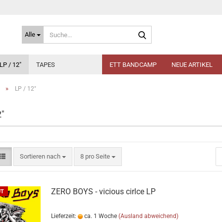
Suche...
Alle
LP / 12"
TAPES
ETT BANDCAMP
NEUE ARTIKEL
»
LP / 12"
2"
Sortieren nach
pro Seite
Sortieren nach
8 pro Seite
ZERO BOYS - vicious cirlce LP
UT
Lieferzeit:
ca. 1 Woche
(Ausland abweichend)