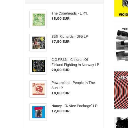
The Coneheads - L​.​P​.​1.
18,00 EUR
Stiff Richards - DIG LP
17,50 EUR
C.O.F.F.I.N - Children Of
Finland Fighting In Norway LP
20,00 EUR
Powerplant - People In The
Sun LP
18,00 EUR
Nancy - "A Nice Package" LP
12,00 EUR