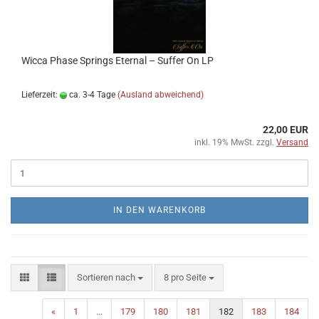
Wicca Phase Springs Eternal ‎– Suffer On LP
Lieferzeit:
ca. 3-4 Tage
(Ausland abweichend)
22,00 EUR
inkl. 19% MwSt. zzgl.
Versand
IN DEN WARENKORB
Sortieren nach
pro Seite
Sortieren nach
8 pro Seite
«
1
...
179
180
181
182
183
184