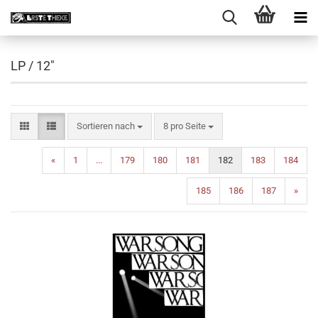
LP / 12"
Sortieren nach
pro Seite
Sortieren nach
8 pro Seite
«
1
...
179
180
181
182
183
184
185
186
187
»