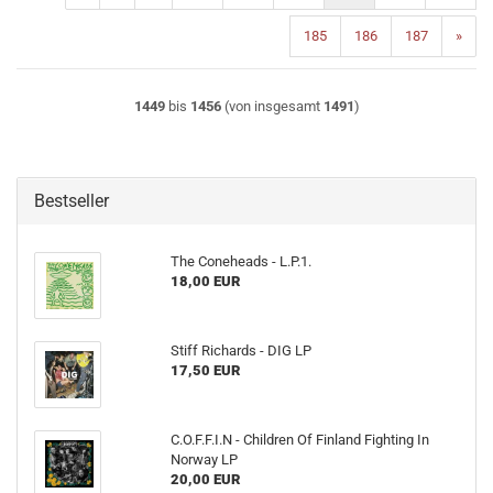
185
186
187
»
1449
bis
1456
(von insgesamt
1491
)
Bestseller
The Coneheads - L​.​P​.​1.
18,00 EUR
Stiff Richards - DIG LP
17,50 EUR
C.O.F.F.I.N - Children Of Finland Fighting In
Norway LP
20,00 EUR