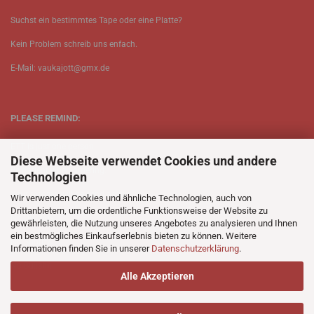
Suchst ein bestimmtes Tape oder eine Platte?
Kein Problem schreib uns enfach.
E-Mail: vaukajott@gmx.de
PLEASE REMIND:
ETT is just one person.
Diese Webseite verwendet Cookies und andere
Be patient when ordering.
Technologien
Your records will be send asap.
Wir verwenden Cookies und ähnliche Technologien, auch von
Drittanbietern, um die ordentliche Funktionsweise der Website zu
No Discogs.
gewährleisten, die Nutzung unseres Angebotes zu analysieren und Ihnen
ein bestmögliches Einkaufserlebnis bieten zu können. Weitere
No Spotify.
Informationen finden Sie in unserer
Datenschutzerklärung
.
No Bullshit.
Alle Akzeptieren