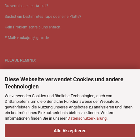
Du vermisst einen Artikel?
Suchst ein bestimmtes Tape oder eine Platte?
Kein Problem schreib uns enfach.
E-Mail: vaukajott@gmx.de
PLEASE REMIND:
ETT is just one person.
Diese Webseite verwendet Cookies und andere
Be patient when ordering.
Technologien
Your records will be send asap.
Wir verwenden Cookies und ähnliche Technologien, auch von
Drittanbietern, um die ordentliche Funktionsweise der Website zu
No Discogs.
gewährleisten, die Nutzung unseres Angebotes zu analysieren und Ihnen
ein bestmögliches Einkaufserlebnis bieten zu können. Weitere
No Spotify.
Informationen finden Sie in unserer
Datenschutzerklärung
.
No Bullshit.
Alle Akzeptieren