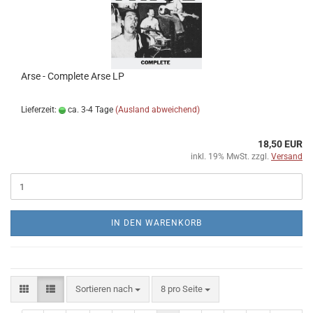
Arse - Complete Arse LP
Lieferzeit:
ca. 3-4 Tage
(Ausland abweichend)
18,50 EUR
inkl. 19% MwSt. zzgl.
Versand
IN DEN WARENKORB
Sortieren nach
pro Seite
Sortieren nach
8 pro Seite