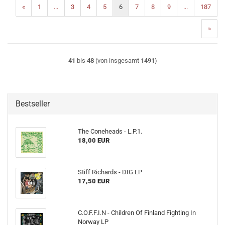
«
1
...
3
4
5
6
7
8
9
...
187
»
41
bis
48
(von insgesamt
1491
)
Bestseller
The Coneheads - L​.​P​.​1.
18,00 EUR
Stiff Richards - DIG LP
17,50 EUR
C.O.F.F.I.N - Children Of Finland Fighting In
Norway LP