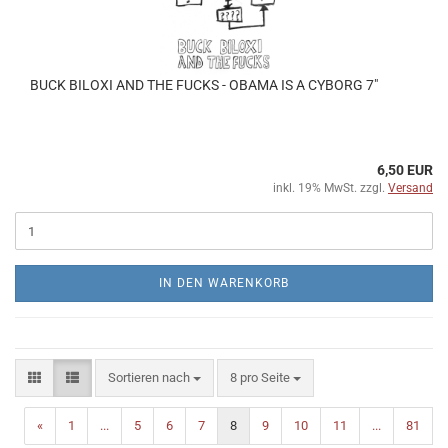
BUCK BILOXI AND THE FUCKS - OBAMA IS A CYBORG 7"
6,50 EUR
inkl. 19% MwSt. zzgl.
Versand
IN DEN WARENKORB
Sortieren nach
pro Seite
Sortieren nach
8 pro Seite
«
1
...
5
6
7
8
9
10
11
...
81