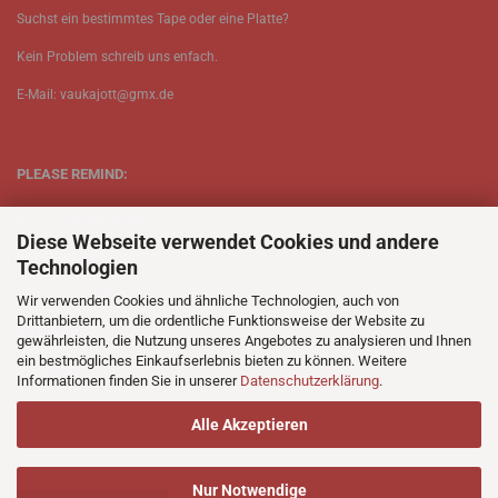
Suchst ein bestimmtes Tape oder eine Platte?
Kein Problem schreib uns enfach.
E-Mail: vaukajott@gmx.de
PLEASE REMIND:
ETT is just one person.
Diese Webseite verwendet Cookies und andere
Be patient when ordering.
Technologien
Your records will be send asap.
Wir verwenden Cookies und ähnliche Technologien, auch von
Drittanbietern, um die ordentliche Funktionsweise der Website zu
No Discogs.
gewährleisten, die Nutzung unseres Angebotes zu analysieren und Ihnen
ein bestmögliches Einkaufserlebnis bieten zu können. Weitere
No Spotify.
Informationen finden Sie in unserer
Datenschutzerklärung
.
No Bullshit.
Alle Akzeptieren
Nur Notwendige