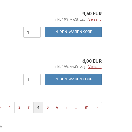
9,50 EUR
inkl. 19% MwSt. zzgl.
Versand
IN DEN WARENKORB
6,00 EUR
inkl. 19% MwSt. zzgl.
Versand
IN DEN WARENKORB
«
1
2
3
4
5
6
7
...
81
»
4
)