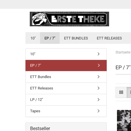
10"
EP / 7"
ETT BUNDLES
ETT RELEASES
Startseite
10"
EP / 7"
EP / 7"
ETT Bundles
ETT Releases
LP / 12"
Tapes
Bestseller