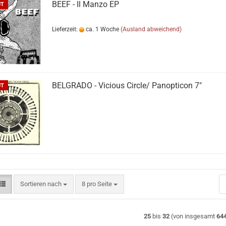
BEEF - Il Manzo EP
UT
Lieferzeit:
ca. 1 Woche
(Ausland abweichend)
BELGRADO - Vicious Circle/ Panopticon 7"
UT
Sortieren nach
pro Seite
Sortieren nach
8 pro Seite
25
bis
32
(von insgesamt
64