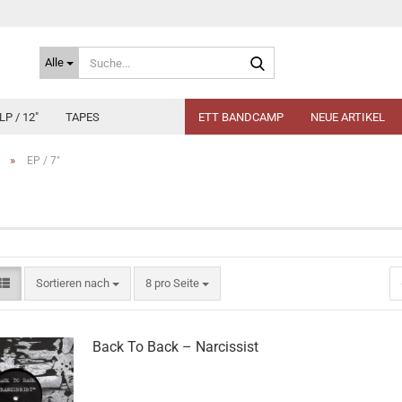
Suche...
Alle
LP / 12"
TAPES
ETT BANDCAMP
NEUE ARTIKEL
»
EP / 7"
Sortieren nach
pro Seite
Sortieren nach
8 pro Seite
Back To Back ‎– Narcissist