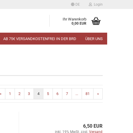
DE
Login
Ihr Warenkorb
0,00 EUR
AB 75€ VERSANDKOSTENFREI IN DER BRD
ÜBER UNS
«
1
2
3
4
5
6
7
...
81
»
6,50 EUR
inkl. 19% MwSt. zzgl.
Versand