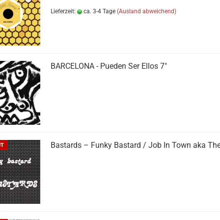
Lieferzeit:
ca. 3-4 Tage
(Ausland abweichend)
BARCELONA - Pueden Ser Ellos 7"
Bastards ‎– Funky Bastard / Job In Town aka The
UT