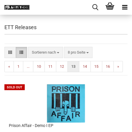
ETT Releases
Sortieren nach
pro Seite
Sortieren nach
8 pro Seite
«
1
...
10
11
12
13
14
15
16
»
SOLD OUT
Prison Affair - Demo I EP