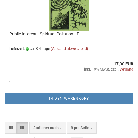
Public Interest - Spiritual Pollution LP
Lieferzeit:
ca. 3-4 Tage
(Ausland abweichend)
17,00 EUR
inkl. 19% MwSt. zzgl.
Versand
IN DEN WARENKORB
Sortieren nach
pro Seite
Sortieren nach
8 pro Seite