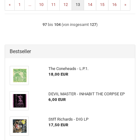
«
1
...
10
11
12
13
14
15
16
»
97
bis
104
(von insgesamt
127
)
Bestseller
The Coneheads - L​.​P​.​1.
18,00 EUR
DEVIL MASTER - INHABIT THE CORPSE EP
6,00 EUR
Stiff Richards - DIG LP
17,50 EUR