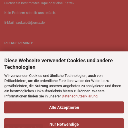
Suchst ein bestimmtes Tape oder eine Platte?
Kein Problem schreib uns enfach.
E-Mail: vaukajott@gmx.de
PLEASE REMIND:
ETT is just one person.
Diese Webseite verwendet Cookies und andere
Be patient when ordering.
Technologien
Your records will be send asap.
Wir verwenden Cookies und ähnliche Technologien, auch von
Drittanbietern, um die ordentliche Funktionsweise der Website zu
No Discogs.
gewährleisten, die Nutzung unseres Angebotes zu analysieren und Ihnen
ein bestmögliches Einkaufserlebnis bieten zu können. Weitere
No Spotify.
Informationen finden Sie in unserer
Datenschutzerklärung
.
No Bullshit.
Alle Akzeptieren
Nur Notwendige
Vertrag widerrufen