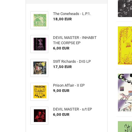
The Coneheads - L​.​P​.​1.
18,00 EUR
DEVIL MASTER - INHABIT
THE CORPSE EP
6,00 EUR
Stiff Richards - DIG LP
17,50 EUR
Prison Affair - II EP
9,00 EUR
DEVIL MASTER - s​/​t EP
6,00 EUR