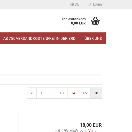
DE
Login
Ihr Warenkorb
0,00 EUR
AB 75€ VERSANDKOSTENFREI IN DER BRD
ÜBER UNS
«
1
...
13
14
15
16
18,00 EUR
inkl. 19% MwSt. zzgl.
Versand