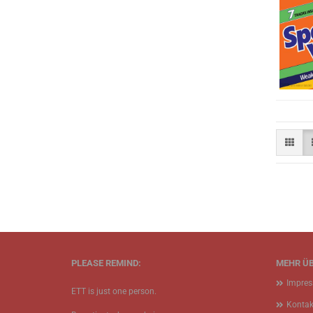
PLEASE REMIND:
MEHR ÜB
Impre
ETT is just one person.
Kontak