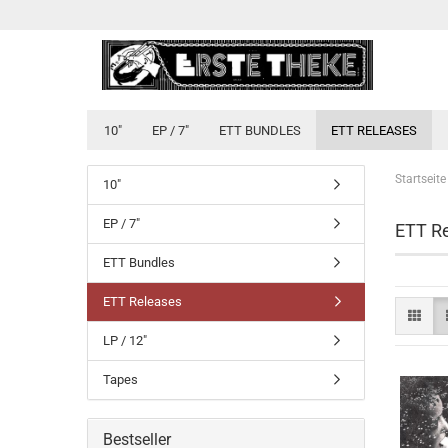
10"
EP / 7"
ETT BUNDLES
ETT RELEASES
Startseite
10"
EP / 7"
ETT R
ETT Bundles
ETT Releases
LP / 12"
Tapes
Bestseller