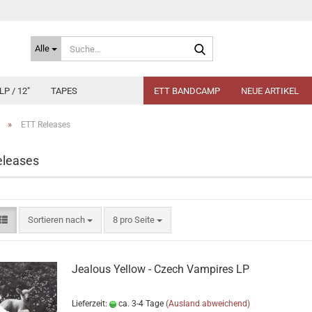
Suche...
Alle
LP / 12"
TAPES
ETT BANDCAMP
NEUE ARTIKEL
»
ETT Releases
eleases
Sortieren nach
pro Seite
Sortieren nach
8 pro Seite
Jealous Yellow - Czech Vampires LP
Lieferzeit:
ca. 3-4 Tage
(Ausland abweichend)