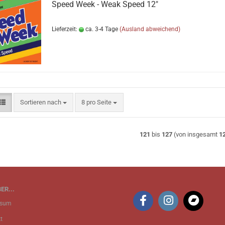
Speed Week - Weak Speed 12"
Lieferzeit:
ca. 3-4 Tage
(Ausland abweichend)
Sortieren nach
pro Seite
Sortieren nach
8 pro Seite
121
bis
127
(von insgesamt
1
ER...
ssum
t