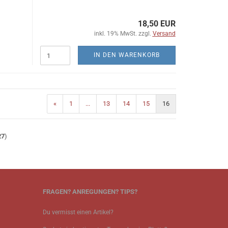
18,50 EUR
inkl. 19% MwSt. zzgl.
Versand
IN DEN WARENKORB
«
1
...
13
14
15
16
27
)
FRAGEN? ANREGUNGEN? TIPS?
Du vermisst einen Artikel?