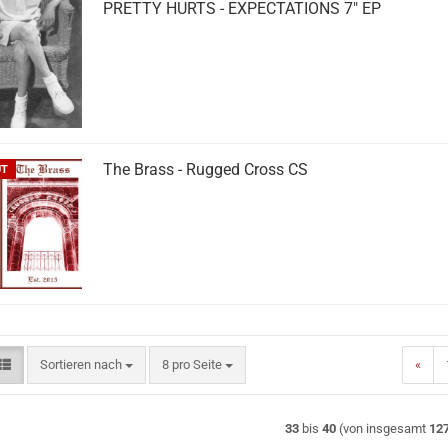
PRETTY HURTS - EXPECTATIONS 7" EP
The Brass - Rugged Cross CS
UT
Sortieren nach
pro Seite
Sortieren nach
8 pro Seite
«
33
bis
40
(von insgesamt
12