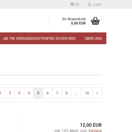
DE
Login
Ihr Warenkorb
0,00 EUR
AB 75€ VERSANDKOSTENFREI IN DER BRD
ÜBER UNS
1
2
3
4
5
6
7
8
...
16
»
12,00 EUR
inkl. 19% MwSt. zzgl.
Versand