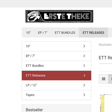
10"
EP / 7"
ETT BUNDLES
ETT RELEASES
Startseite
10"
EP / 7"
ETT R
ETT Bundles
ETT Releases
LP / 12"
Tapes
Bestseller