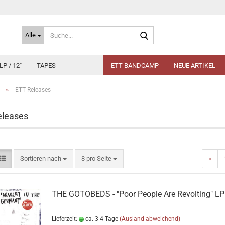
Suche...
Alle
LP / 12"
TAPES
ETT BANDCAMP
NEUE ARTIKEL
»
ETT Releases
eleases
Sortieren nach
pro Seite
Sortieren nach
8 pro Seite
«
THE GOTOBEDS - "Poor People Are Revolting" LP
Lieferzeit:
ca. 3-4 Tage
(Ausland abweichend)