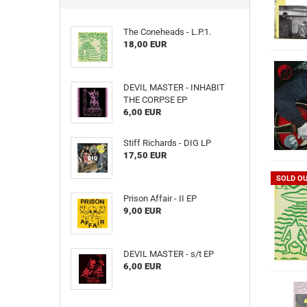
The Coneheads - L​.​P​.​1.
18,00 EUR
DEVIL MASTER - INHABIT
THE CORPSE EP
6,00 EUR
Stiff Richards - DIG LP
17,50 EUR
SOLD O
Prison Affair - II EP
9,00 EUR
DEVIL MASTER - s​/​t EP
6,00 EUR