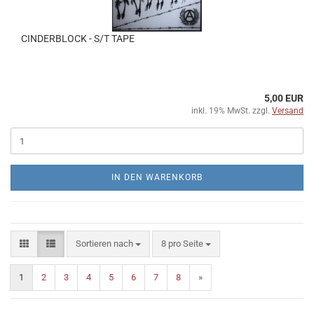
CINDERBLOCK - S/T TAPE
5,00 EUR
inkl. 19% MwSt. zzgl.
Versand
IN DEN WARENKORB
Sortieren nach
pro Seite
Sortieren nach
8 pro Seite
1
2
3
4
5
6
7
8
»