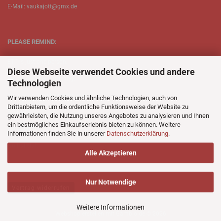
E-Mail: vaukajott@gmx.de
PLEASE REMIND:
ETT is just one person.
Diese Webseite verwendet Cookies und andere
Be patient when ordering.
Technologien
Your records will be send asap.
Wir verwenden Cookies und ähnliche Technologien, auch von
Drittanbietern, um die ordentliche Funktionsweise der Website zu
No Discogs.
gewährleisten, die Nutzung unseres Angebotes zu analysieren und Ihnen
ein bestmögliches Einkaufserlebnis bieten zu können. Weitere
No Spotify.
Informationen finden Sie in unserer
Datenschutzerklärung
.
No Bullshit.
Alle Akzeptieren
Nur Notwendige
Vertrag widerrufen
Weitere Informationen
Webshop erstellen
mit Gambio.de © 2026