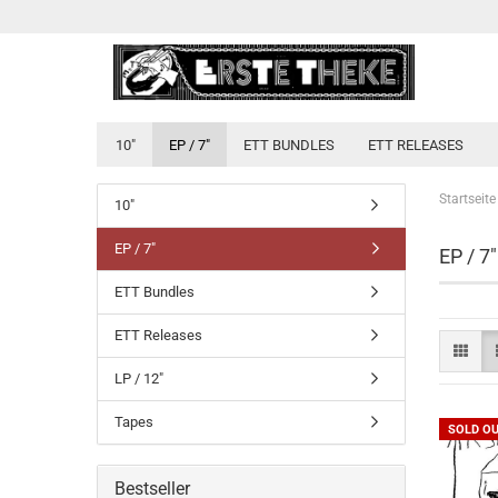
10"
EP / 7"
ETT BUNDLES
ETT RELEASES
Startseite
10"
EP / 7"
EP / 7"
ETT Bundles
ETT Releases
LP / 12"
Tapes
SOLD O
Bestseller