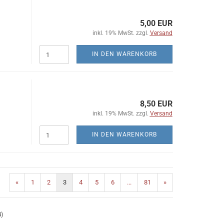
5,00 EUR
inkl. 19% MwSt. zzgl.
Versand
IN DEN WARENKORB
8,50 EUR
inkl. 19% MwSt. zzgl.
Versand
IN DEN WARENKORB
«
1
2
3
4
5
6
...
81
»
4
)