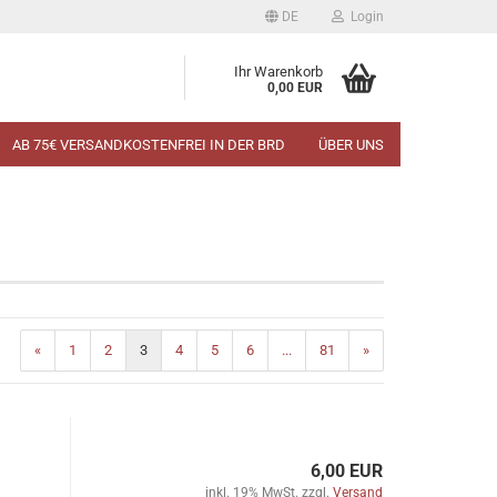
DE
Login
Ihr Warenkorb
0,00 EUR
AB 75€ VERSANDKOSTENFREI IN DER BRD
ÜBER UNS
«
1
2
3
4
5
6
...
81
»
6,00 EUR
inkl. 19% MwSt. zzgl.
Versand