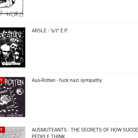
ARSLE - "s/t" E.P.
Aus-Rotten - fuck nazi sympathy
UT
AUSMUTEANTS - THE SECRETS OF HOW SUCC
UT
PEOPLE THINK