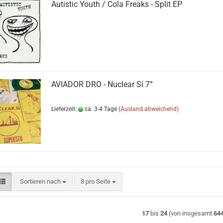
Autistic Youth / Cola Freaks - Split EP
AVIADOR DRO - Nuclear Sí 7”
Lieferzeit:
ca. 3-4 Tage
(Ausland abweichend)
Sortieren nach
pro Seite
Sortieren nach
8 pro Seite
17
bis
24
(von insgesamt
64