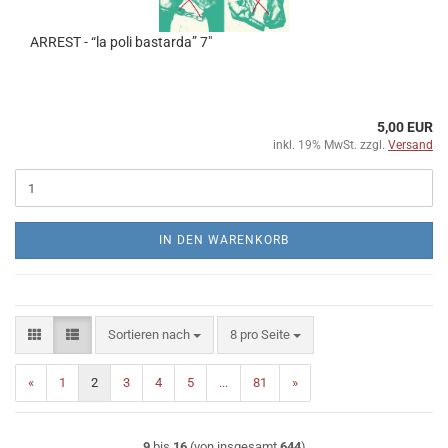
ARREST - “la poli bastarda” 7″
5,00 EUR
inkl. 19% MwSt. zzgl.
Versand
IN DEN WARENKORB
Sortieren nach
pro Seite
Sortieren nach
8 pro Seite
«
1
2
3
4
5
...
81
»
9
bis
16
(von insgesamt
644
)