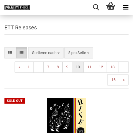
ETT Releases
Sortieren nach
pro Seite
Sortieren nach
8 pro Seite
«
1
...
7
8
9
10
11
12
13
...
16
»
SOLD OUT