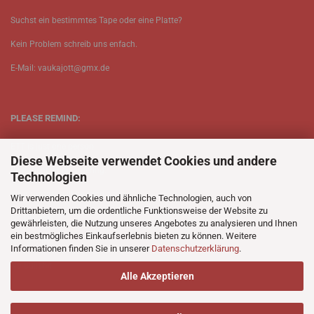
Suchst ein bestimmtes Tape oder eine Platte?
Kein Problem schreib uns enfach.
E-Mail: vaukajott@gmx.de
PLEASE REMIND:
ETT is just one person.
Diese Webseite verwendet Cookies und andere
Be patient when ordering.
Technologien
Your records will be send asap.
Wir verwenden Cookies und ähnliche Technologien, auch von
Drittanbietern, um die ordentliche Funktionsweise der Website zu
No Discogs.
gewährleisten, die Nutzung unseres Angebotes zu analysieren und Ihnen
ein bestmögliches Einkaufserlebnis bieten zu können. Weitere
No Spotify.
Informationen finden Sie in unserer
Datenschutzerklärung
.
No Bullshit.
Alle Akzeptieren