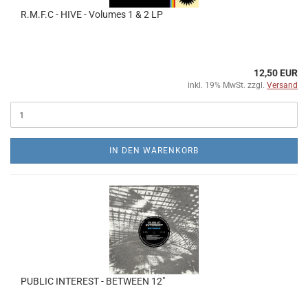
R​.​M​.​F​.​C - HIVE - Volumes 1 & 2 LP
12,50 EUR
inkl. 19% MwSt. zzgl.
Versand
IN DEN WARENKORB
PUBLIC INTEREST - BETWEEN 12"