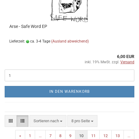
Arse - Safe Word EP
Lieferzeit:
ca. 3-4 Tage
(Ausland abweichend)
6,00 EUR
inkl. 19% MwSt. zzgl.
Versand
IN DEN WARENKORB
Sortieren nach
pro Seite
Sortieren nach
8 pro Seite
«
1
...
7
8
9
10
11
12
13
...