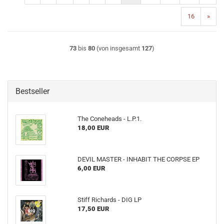
16
»
73
bis
80
(von insgesamt
127
)
Bestseller
The Coneheads - L​.​P​.​1.
18,00 EUR
DEVIL MASTER - INHABIT THE CORPSE EP
6,00 EUR
Stiff Richards - DIG LP
17,50 EUR