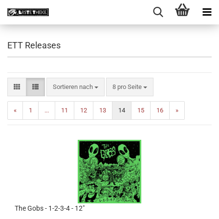
ETT Releases
Sortieren nach
pro Seite
Sortieren nach
8 pro Seite
«
1
...
11
12
13
14
15
16
»
The Gobs - 1​-​2​-​3​-​4 - 12"