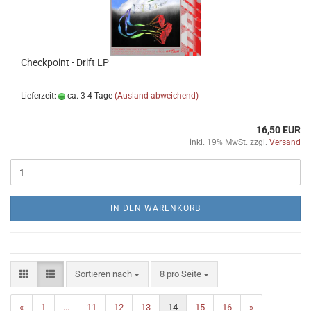
Checkpoint - Drift LP
Lieferzeit:
ca. 3-4 Tage
(Ausland abweichend)
16,50 EUR
inkl. 19% MwSt. zzgl.
Versand
IN DEN WARENKORB
Sortieren nach
pro Seite
Sortieren nach
8 pro Seite
«
1
...
11
12
13
14
15
16
»