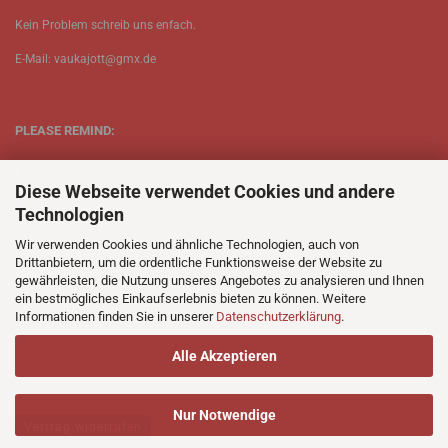
Kein Problem schreib uns enfach.
E-Mail: vaukajott@gmx.de
PLEASE REMIND:
ETT is just one person.
Diese Webseite verwendet Cookies und andere
Be patient when ordering.
Technologien
Your records will be send asap.
Wir verwenden Cookies und ähnliche Technologien, auch von
Drittanbietern, um die ordentliche Funktionsweise der Website zu
No Discogs.
gewährleisten, die Nutzung unseres Angebotes zu analysieren und Ihnen
ein bestmögliches Einkaufserlebnis bieten zu können. Weitere
No Spotify.
Informationen finden Sie in unserer
Datenschutzerklärung
.
No Bullshit.
Alle Akzeptieren
Nur Notwendige
Vertrag widerrufen