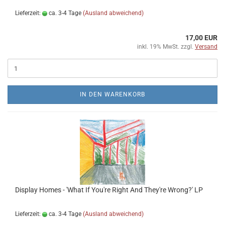
Lieferzeit:
ca. 3-4 Tage
(Ausland abweichend)
17,00 EUR
inkl. 19% MwSt. zzgl.
Versand
IN DEN WARENKORB
Display Homes - 'What If You're Right And They're Wrong​?​' LP
Lieferzeit:
ca. 3-4 Tage
(Ausland abweichend)