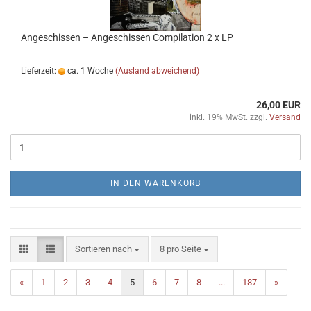
Angeschissen ‎– Angeschissen Compilation 2 x LP
Lieferzeit:
ca. 1 Woche
(Ausland abweichend)
26,00 EUR
inkl. 19% MwSt. zzgl.
Versand
IN DEN WARENKORB
Sortieren nach
pro Seite
Sortieren nach
8 pro Seite
«
1
2
3
4
5
6
7
8
...
187
»