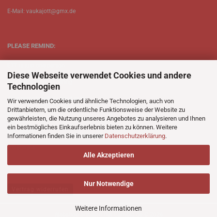
E-Mail: vaukajott@gmx.de
PLEASE REMIND:
ETT is just one person.
Diese Webseite verwendet Cookies und andere
Be patient when ordering.
Technologien
Your records will be send asap.
Wir verwenden Cookies und ähnliche Technologien, auch von
Drittanbietern, um die ordentliche Funktionsweise der Website zu
No Discogs.
gewährleisten, die Nutzung unseres Angebotes zu analysieren und Ihnen
ein bestmögliches Einkaufserlebnis bieten zu können. Weitere
No Spotify.
Informationen finden Sie in unserer
Datenschutzerklärung
.
No Bullshit.
Alle Akzeptieren
Nur Notwendige
Vertrag widerrufen
Weitere Informationen
Webshop erstellen
mit Gambio.de © 2026