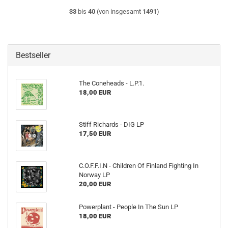
33
bis
40
(von insgesamt
1491
)
Bestseller
The Coneheads - L​.​P​.​1.
18,00 EUR
Stiff Richards - DIG LP
17,50 EUR
C.O.F.F.I.N - Children Of Finland Fighting In
Norway LP
20,00 EUR
Powerplant - People In The Sun LP
18,00 EUR