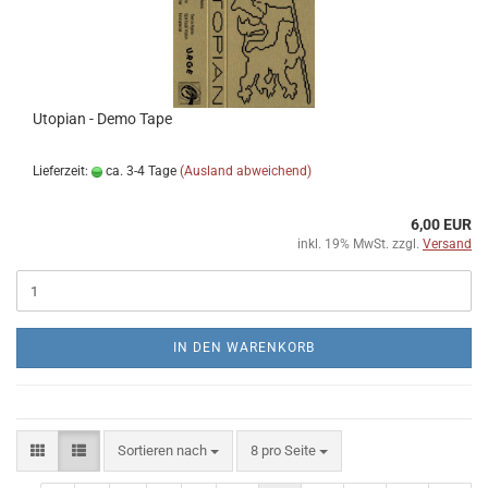
Utopian - Demo Tape
Lieferzeit:
ca. 3-4 Tage
(Ausland abweichend)
6,00 EUR
inkl. 19% MwSt. zzgl.
Versand
IN DEN WARENKORB
Sortieren nach
pro Seite
Sortieren nach
8 pro Seite