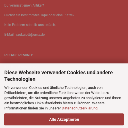
Du vermisst einen Artikel?
Suchst ein bestimmtes Tape oder eine Platte?
Kein Problem schreib uns enfach.
E-Mail: vaukajott@gmx.de
PLEASE REMIND:
ETT is just one person.
Diese Webseite verwendet Cookies und andere
Be patient when ordering.
Technologien
Your records will be send asap.
Wir verwenden Cookies und ähnliche Technologien, auch von
Drittanbietern, um die ordentliche Funktionsweise der Website zu
No Discogs.
gewährleisten, die Nutzung unseres Angebotes zu analysieren und Ihnen
ein bestmögliches Einkaufserlebnis bieten zu können. Weitere
No Spotify.
Informationen finden Sie in unserer
Datenschutzerklärung
.
No Bullshit.
Alle Akzeptieren