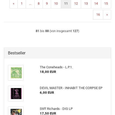
«
1
...
8
9
10
11
12
13
14
15
16
»
81
bis
88
(von insgesamt
127
)
Bestseller
The Coneheads - L​.​P​.​1.
18,00 EUR
DEVIL MASTER - INHABIT THE CORPSE EP
6,00 EUR
Stiff Richards - DIG LP
17,50 EUR